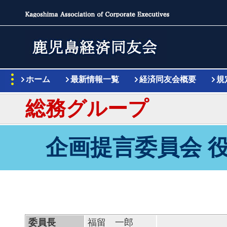
ホーム
最新情報一覧
経済同友会概要
規
総務グループ
企画提言委員会 
委員長
福留 一郎