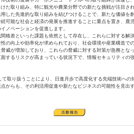
向けた取り組み、特に観光や農業分野での新たな挑戦が注目
用した先進的な取り組みを結びつけることで、新たな価値を創
持続可能な社会と経済の発展を推進することに重点を置き、鹿
のイノベーションを促進します。
間格差といった課題も依然として存在し、これらに対する解決
産性の向上や効率化が求められており、社会環境や産業構造で
た脅威が増加しており、これらの脅威に対する対策が急務とな
直面するリスクが高まっている状況下で、情報セキュリティの
て取り扱うことにより、日進月歩で高度化する先端技術への
観点からも、その利活用促進や新たなビジネスの可能性を見出