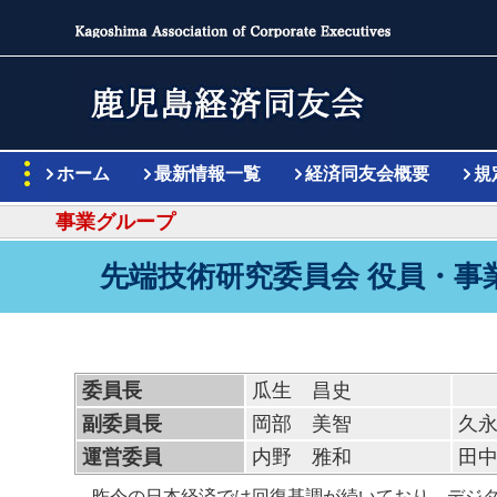
ホーム
最新情報一覧
経済同友会概要
規
事業グループ
先端技術研究委員会 役員・事
委員長
瓜生 昌史
副委員長
岡部 美智
久
運営委員
内野 雅和
田
昨今の日本経済では回復基調が続いており、デジ