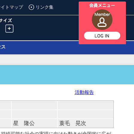
サイトマップ
リンク集
セス
活動報告
星 隆公
蓑毛 晃次
、持続可能な社会の実現に向けた動きが全国的に広が