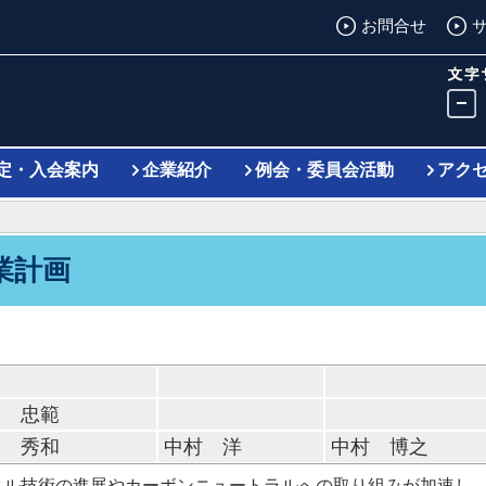
お問合せ
定・入会案内
企業紹介
例会・委員会活動
アク
業計画
永 忠範
中 秀和
中村 洋
中村 博之
タル技術の進展やカーボンニュートラルへの取り組みが加速し